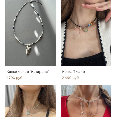
Колье-чокер "Катарсис"
Колье 7 чакр
1 790 pуб.
2 490 pуб.