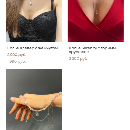
Колье Клевер с жемчугом
Колье Serenity с горным
хрусталем
2 990 pуб.
3 500 pуб.
1 990 pуб.