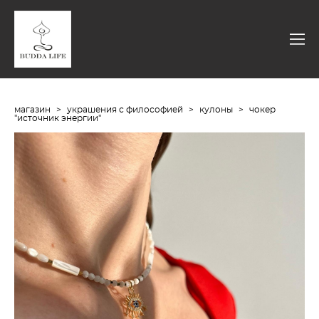
магазин
>
украшения с философией
>
кулоны
>
чокер
"источник энергии"