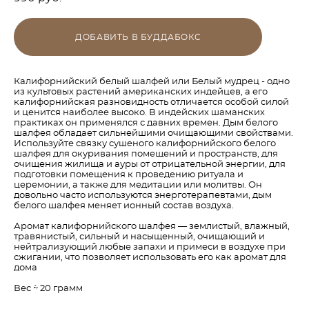
ДОБАВИТЬ В БУДДАБОКС
Калифорнийский белый шалфей или Белый мудрец - одно
из культовых растений американских индейцев, а его
калифорнийская разновидность отличается особой силой
и ценится наиболее высоко. В индейских шаманских
практиках он применялся с давних времен. Дым белого
шалфея обладает сильнейшими очищающими свойствами.
Используйте связку сушеного калифорнийского белого
шалфея для окуривания помещений и пространств, для
очищения жилища и ауры от отрицательной энергии, для
подготовки помещения к проведению ритуала и
церемонии, а также для медитации или молитвы. Он
довольно часто используются энерготерапевтами, дым
белого шалфея меняет ионный состав воздуха.
Аромат калифорнийского шалфея — землистый, влажный,
травянистый, сильный и насыщенный, очищающий и
нейтрализующий любые запахи и примеси в воздухе при
сжигании, что позволяет использовать его как аромат для
дома
Вес ``~ 20 грамм